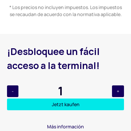
* Los precios no incluyen impuestos. Los impuestos
se recaudan de acuerdo con la normativa aplicable.
¡
D
e
s
b
l
o
q
u
e
e
u
n
f
á
c
i
l
a
c
c
e
s
o
a
l
a
t
e
r
m
i
n
a
l
!
1
-
+
Jetzt kaufen
Más información