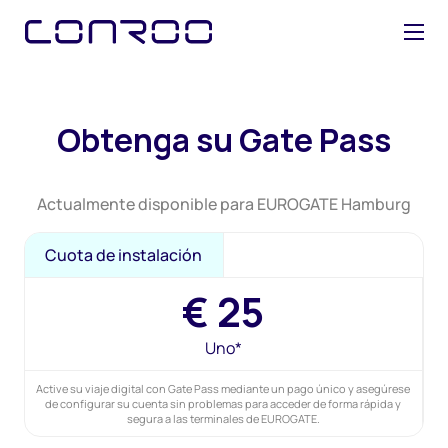
O
b
t
e
n
g
a
s
u
G
a
t
e
P
a
s
s
Actualmente disponible para EUROGATE Hamburg
Cuota de instalación
€
25
Uno*
Active su viaje digital con Gate Pass mediante un pago único y asegúrese
de configurar su cuenta sin problemas para acceder de forma rápida y
segura a las terminales de EUROGATE.