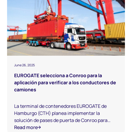
June 26, 2025
EUROGATE selecciona a Conroo para la
aplicación para verificar a los conductores de
camiones
La terminal de contenedores EUROGATE de
Hamburgo (CTH) planea implementar la
solución de pases de puerta de Conroo para
permitir una verificación totalmente digital de
Read more