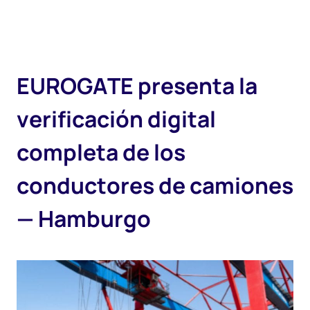
E
U
R
O
G
A
T
E
p
r
e
s
e
n
t
a
l
a
v
e
r
i
f
i
c
a
c
i
ó
n
d
i
g
i
t
a
l
c
o
m
p
l
e
t
a
d
e
l
o
s
c
o
n
d
u
c
t
o
r
e
s
d
e
c
a
m
i
o
n
e
s
—
H
a
m
b
u
r
g
o