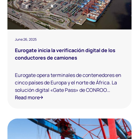
June 26, 2025
Eurogate inicia la verificación digital de los
conductores de camiones
Eurogate opera terminales de contenedores en
cinco países de Europa y el norte de África. La
solución digital «Gate Pass» de CONROO
permite a los especialistas en logística portuaria
Read more
identificar a los conductores de camiones en