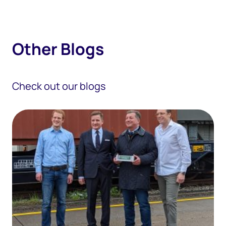
O
t
h
e
r
B
l
o
g
s
Check out our blogs