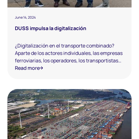
June 14, 2024
DUSS impulsa la digitalización
¿Digitalización en el transporte combinado?
Aparte de los actores individuales, las empresas
ferroviarias, los operadores, los transportistas
de carga o los operadores de terminales apenas
Read more
se han destacado como pioneros en Alemania.
Pero ahora el mercado sorprende