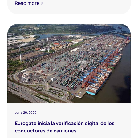
Hamburgo. El operador de terminales Eurogate
Read more
se ha asociado con la empresa emergente
Conroo para crear sistemas inteligentes
June 26, 2025
Eurogate inicia la verificación digital de los
conductores de camiones