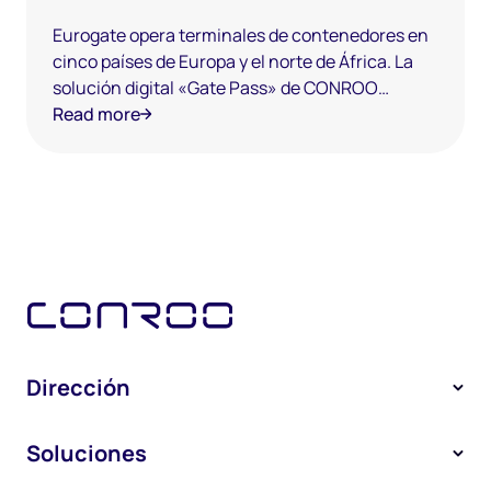
Eurogate opera terminales de contenedores en
cinco países de Europa y el norte de África. La
solución digital «Gate Pass» de CONROO
permite a los especialistas en logística portuaria
Read more
identificar a los conductores de camiones en
Dirección
Múnich
Soluciones
Rumfordstraße 30
80469 Múnich