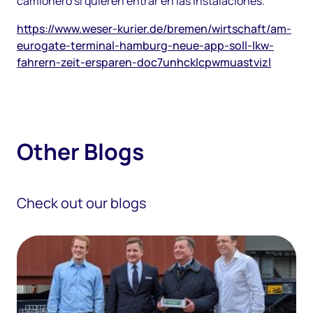
camionero si quieren entrar en las instalaciones.
https://www.weser-kurier.de/bremen/wirtschaft/am-
eurogate-terminal-hamburg-neue-app-soll-lkw-
fahrern-zeit-ersparen-doc7unhcklcpwmuastvizl
O
t
h
e
r
B
l
o
g
s
Check out our blogs