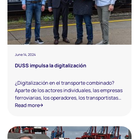
June 14, 2024
DUSS impulsa la digitalización
¿Digitalización en el transporte combinado?
Aparte de los actores individuales, las empresas
ferroviarias, los operadores, los transportistas
de carga o los operadores de terminales apenas
Read more
se han destacado como pioneros en Alemania.
Pero ahora el mercado sorprende