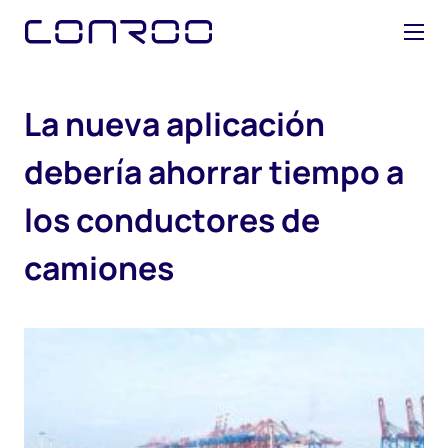
L
a
n
u
e
v
a
a
p
l
i
c
a
c
i
ó
n
d
e
b
e
r
í
a
a
h
o
r
r
a
r
t
i
e
m
p
o
a
l
o
s
c
o
n
d
u
c
t
o
r
e
s
d
e
c
a
m
i
o
n
e
s