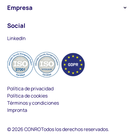
Gate Pass
Empresa
Núremberg
Pre Connect
Zollhof 7
Acerca de nosotros
Social
90443 Núremberg
Gate Connect
Prensa y medios
Duisburg
Yard Connect
LinkedIn
Philosophenweg 31-33
Carreras
47051 Duisburg
Support
Política de privacidad
Política de cookies
Términos y condiciones
Impronta
©
2026
CONRO
Todos los derechos reservados.